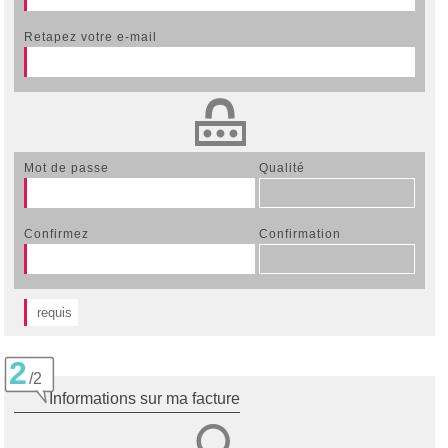
retapez votre e-mail
mot de passe
qualité
confirmez
confirmation
requis
2
/2
informations sur ma facture