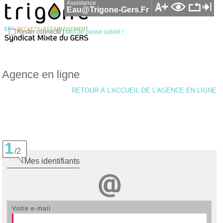
Assistance
Eau@trigone-Gers.fr
Rester connecté |
Mot de passe oublié !
Agence en ligne
RETOUR À L’ACCUEIL DE L’AGENCE EN LIGNE
1
/2
mes identifiants
votre e-mail